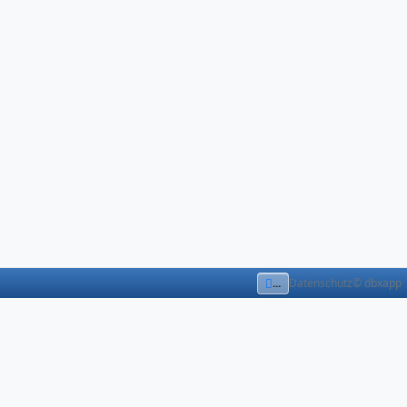
...
Datenschutz
© dbxapp
dbxapp Plattform und Technik
dbxapp ist eine modulare Plattform für
Websites, Shops und Geschäftsanwendungen.
Wiederkehrende Aufgaben werden im Kern