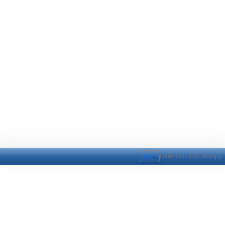
...
Datenschutz
© dbxapp
DataDic Übersicht
DataDic Übersicht
Zweck
Gesamtübersicht aller DataDictionaries im System.