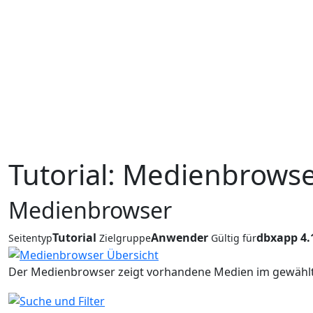
Tutorial: Medienbrows
Medienbrowser
Tutorial
Anwender
dbxapp 4.
Seitentyp
Zielgruppe
Gültig für
Der Medienbrowser zeigt vorhandene Medien im gewählt