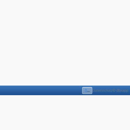
...
Datenschutz
© dbxapp
Tutorial: Frontpage direkt
bearbeiten
Frontpage bearbeiten